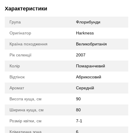
Характеристики
Група
Флорибунди
Оригінатор
Harkness
Країна походження
Великобританія
Рік селекції
2007
Колір
Помаранчевий
Відтінок
Абрикосовий
Аромат
Середній
Висота куща, см
90
Ширина куща, см
80
Розмір квітки, см
7-1
Кліматична зона
6