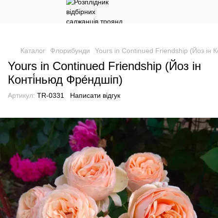
Каталог
Флорибунди
Yours in Continued Friendship (Йоз ін 
Yours in Continued Friendship (Йоз ін
Конті́ньюд Фре́ндшіп)
Артикул:
TR-0331
Написати відгук