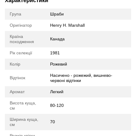
Характеристики
Група
Шраби
Оригінатор
Henry H. Marshall
Країна
Канада
походження
Рік селекції
1981
Колір
Рожевий
Насичено - рожежий, вишнево-
Відтінок
червоні відтінки
Аромат
Легкий
Висота куща,
80-120
см
Ширина куща,
70
см
Розмір квітки,