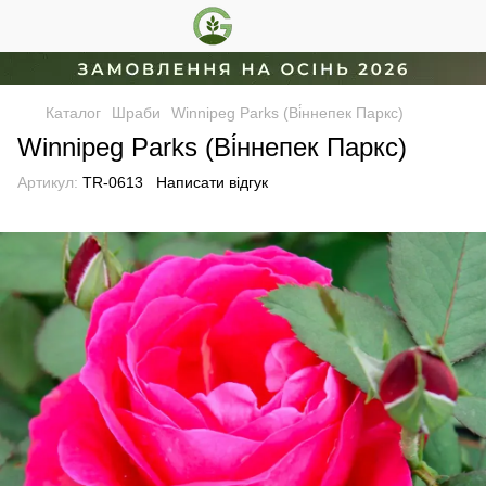
Каталог
Шраби
Winnipeg Parks (Ві́ннепек Паркс)
Winnipeg Parks (Ві́ннепек Паркс)
Артикул:
TR-0613
Написати відгук