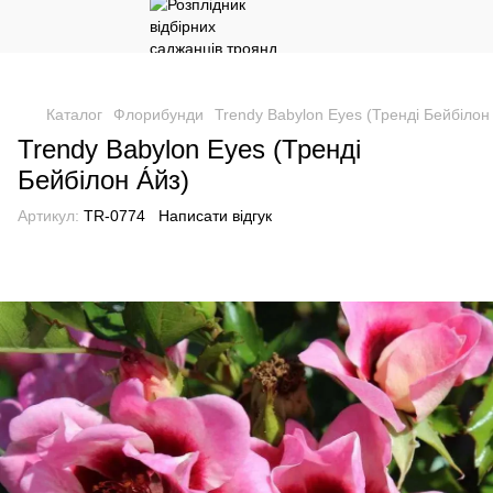
Каталог
Флорибунди
Trendy Babylon Eyes (Тренді Бейбілон 
Trendy Babylon Eyes (Тренді
Бейбілон А́йз)
Артикул:
TR-0774
Написати відгук