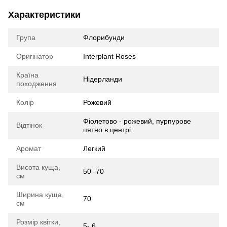
Характеристики
Група
Флорибунди
Оригінатор
Interplant Roses
Країна
Нідерланди
походження
Колір
Рожевий
Фіолетово - рожевий, пурпурове
Відтінок
пятно в центрі
Аромат
Легкий
Висота куща,
50 -70
см
Ширина куща,
70
см
Розмір квітки,
5- 6