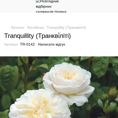
Каталог
Англійські
Tranquillity (Транкві́літі)
Tranquillity (Транкві́літі)
Артикул:
TR-0142
Написати відгук