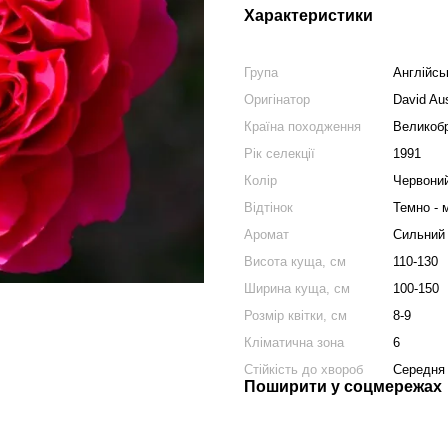
Характеристики
Група
Англійсь
Оригінатор
David Aus
Країна походження
Великобр
Рік селекції
1991
Колір
Червони
Відтінок
Темно - 
Аромат
Сильний
Висота куща, см
110-130
Ширина куща, см
100-150
Розмір квітки, см
8-9
Кліматична зона
6
Стійкість до хвороб
Середня
Поширити у соцмережах