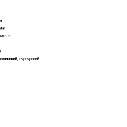
кі
tin
итанія
й
малиновий, пурпуровий