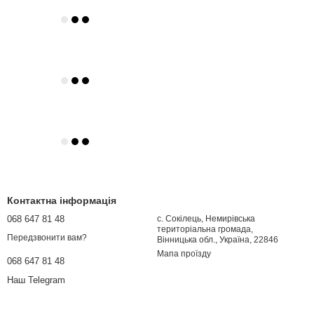
Контактна інформація
068 647 81 48
с. Сокілець, Немирівська
територіальна громада,
Передзвонити вам?
Вінницька обл., Україна, 22846
Мапа проїзду
068 647 81 48
Наш Telegram