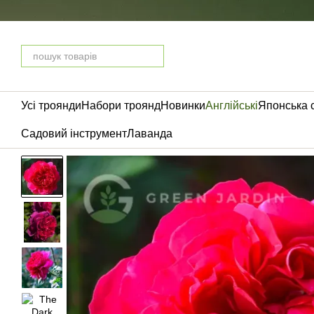
Перейти до основного контенту
Усі троянди
Набори троянд
Новинки
Англійські
Японська 
Садовий інструмент
Лаванда