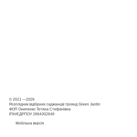
© 2021 —2026
Розплідник відбірних саджанців троянд Green Jardin
ФОП Онипенко Тетяна Стефанівна
ІПН/ЄДРПОУ 2664302649
Мобільна версія