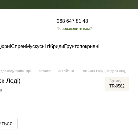
068 647 81 48
Передзвонити вам?
дюрні
Спрей
Мускусні гібриди
Грунтопокривні
 для саду вашої мрії
Каталог
Англійські
The Dark Lady (Зе Да́рк Леді)
рк Леді)
Артикул
TR-0582
к
иться