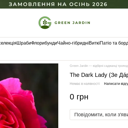
селекція
Шраби
Флорибунди
Чайно-гібридні
Виткі
Патіо та бор
Green Jardin — відбірні саджанці троянд
The Dark Lady (Зе Да́
Немає в наявності
Написати відгу
0 грн
Повідомити, коли з'яв