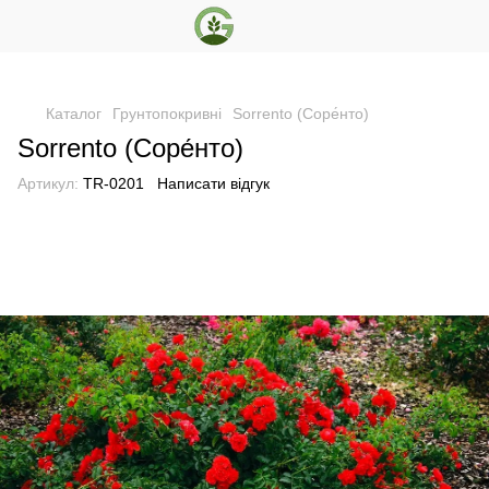
Каталог
Грунтопокривні
Sorrento (Соре́нто)
Sorrento (Соре́нто)
Артикул:
TR-0201
Написати відгук