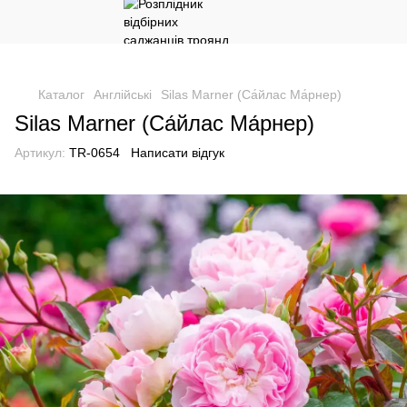
Каталог
Англійські
Silas Marner (Са́йлас Ма́рнер)
Silas Marner (Са́йлас Ма́рнер)
Артикул:
TR-0654
Написати відгук