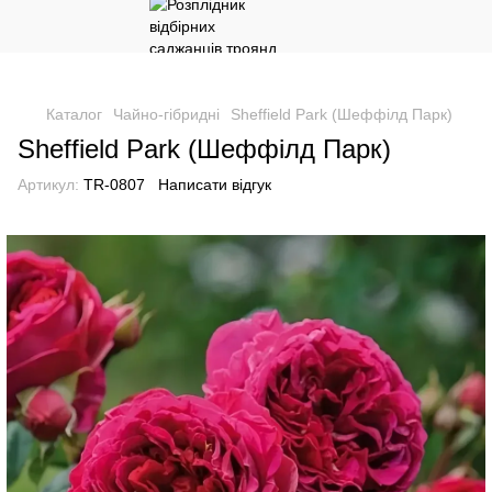
Каталог
Чайно-гібридні
Sheffield Park (Шеффілд Парк)
Sheffield Park (Шеффілд Парк)
Артикул:
TR-0807
Написати відгук