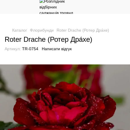
Каталог
Флорибунди
Roter Drache (Ротер Дра́хе)
Roter Drache (Ротер Дра́хе)
Артикул:
TR-0754
Написати відгук