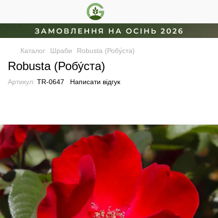
Каталог
Шраби
Robusta (Робу́ста)
Robusta (Робу́ста)
Артикул:
TR-0647
Написати відгук