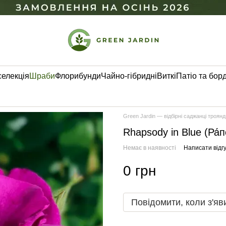
селекція
Шраби
Флорибунди
Чайно-гібридні
Виткі
Патіо та бор
Green Jardin — відбірні саджанці троянд
Rhapsody in Blue (Ра́п
Немає в наявності
Написати відгу
0 грн
Повідомити, коли з'яв