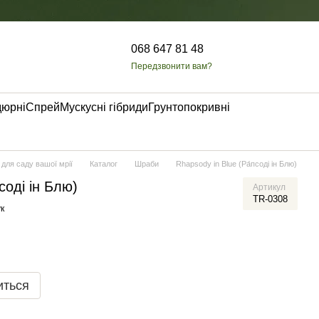
068 647 81 48
Передзвонити вам?
дюрні
Спрей
Мускусні гібриди
Грунтопокривні
 для саду вашої мрії
Каталог
Шраби
Rhapsody in Blue (Ра́псоді ін Блю)
соді ін Блю)
Артикул
TR-0308
к
иться