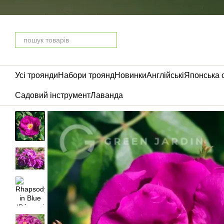
Перейти до основного контенту
Усі троянди
Набори троянд
Новинки
Англійські
Японська 
Садовий інструмент
Лаванда