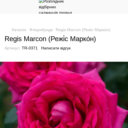
Каталог
Флорибунди
Regis Marcon (Режі́с Марко́н)
Regis Marcon (Режі́с Марко́н)
Артикул:
TR-0371
Написати відгук