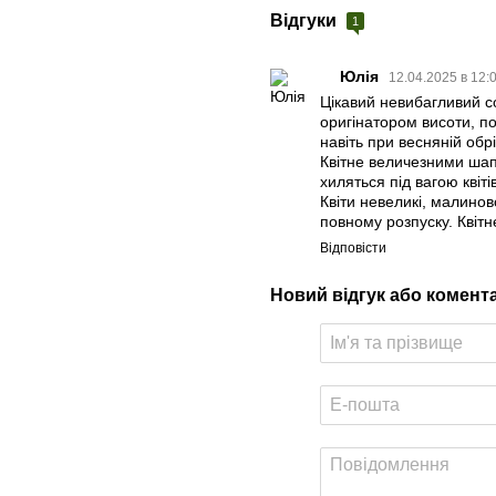
Відгуки
1
Юлія
12.04.2025 в 12:
Цікавий невибагливий с
оригінатором висоти, по
навіть при весняній обрі
Квітне величезними шап
хиляться під вагою квіт
Квіти невеликі, малинов
повному розпуску. Квітн
Відповісти
Новий відгук або комент