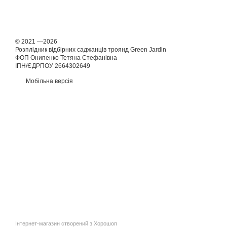
© 2021 —2026
Розплідник відбірних саджанців троянд Green Jardin
ФОП Онипенко Тетяна Стефанівна
ІПН/ЄДРПОУ 2664302649
Мобільна версія
Інтернет-магазин створений з Хорошоп