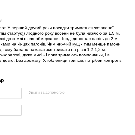
08
орт. У перший-другий роки посадки тримається заявленої
тім стартує)) Жодного року восени не була нижчою за 1,5 м,
зці до землі після обмерзання. Іноді доростає навіть до 2 м.
ками на кінцях пагонів. Чим нижчий кущ - тим менше пагони
ів, тому бажано намагатися тримати на рівні 1,2-1,3 м.
о-коралові, дуже милі - і поки тримають помпончики, і в
е довго. Без аромату. Улюблениця трипсів, потрібен контроль.
ар
Увійти за допомогою