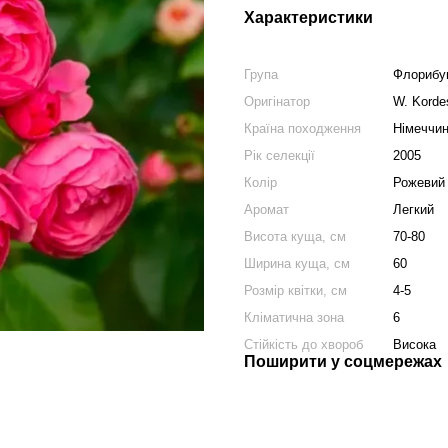
Характеристики
Група
Флорибу
Оригінатор
W. Korde
Країна походження
Німеччи
Рік селекції
2005
Колір
Рожевий
Аромат
Легкий
Висота куща, см
70-80
Ширина куща, см
60
Розмір квітки, см
4-5
Кліматична зона
6
Стійкість до хвороб
Висока
Поширити у соцмережах