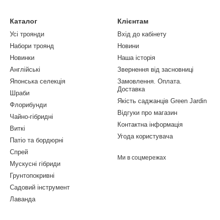
Каталог
Клієнтам
Усі троянди
Вхід до кабінету
Набори троянд
Новини
Новинки
Наша історія
Англійські
Звернення від засновниці
Японська селекція
Замовлення. Оплата.
Доставка
Шраби
Якість саджанців Green Jardin
Флорибунди
Відгуки про магазин
Чайно-гібридні
Контактна інформація
Виткі
Угода користувача
Патіо та бордюрні
Спрей
Ми в соцмережах
Мускусні гібриди
Грунтопокривні
Садовий інструмент
Лаванда