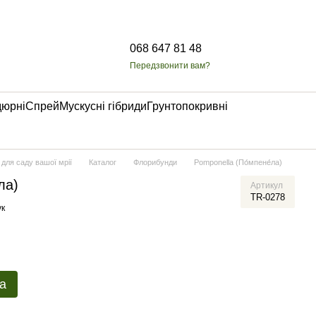
068 647 81 48
Передзвонити вам?
дюрні
Спрей
Мускусні гібриди
Грунтопокривні
 для саду вашої мрії
Каталог
Флорибунди
Pomponella (По́мпене́ла)
ла)
Артикул
TR-0278
ук
а