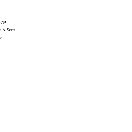
нди
s & Sons
на