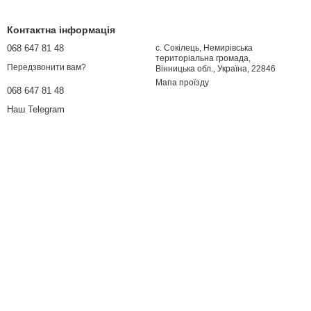
Контактна інформація
068 647 81 48
с. Сокілець, Немирівська
територіальна громада,
Передзвонити вам?
Вінницька обл., Україна, 22846
Мапа проїзду
068 647 81 48
Наш Telegram