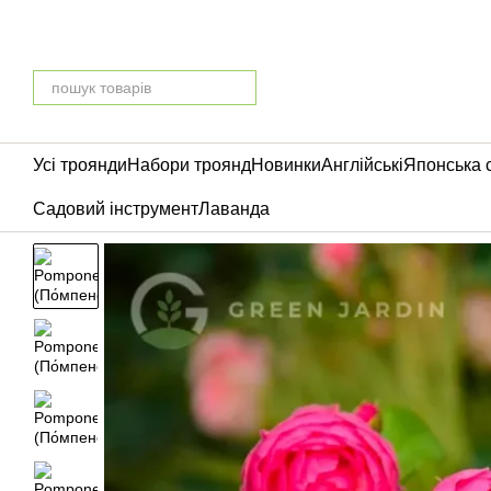
Перейти до основного контенту
Усі троянди
Набори троянд
Новинки
Англійські
Японська 
Садовий інструмент
Лаванда