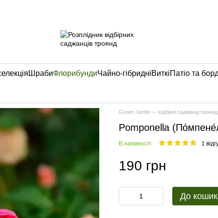
селекція
Шраби
Флорибунди
Чайно-гібридні
Виткі
Патіо та бор
Green Jardin — відбірні саджанці троянд
Pomponella (По́мпене́
В наявності
1 відг
190 грн
До кошик