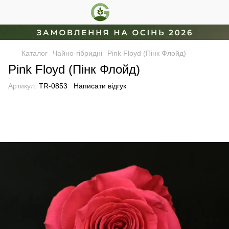
Каталог
Чайно-гібридні
Pink Floyd (Пінк Флойд)
Pink Floyd (Пінк Флойд)
Артикул:
TR-0853
Написати відгук