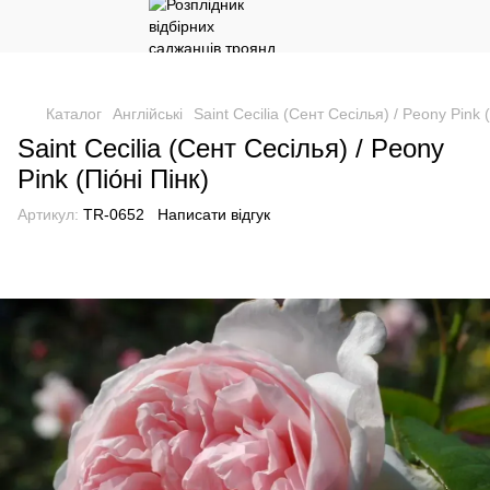
Каталог
Англійські
Saint Cecilia (Сент Сесілья) / Peony Pink (
Saint Cecilia (Сент Сесілья) / Peony
Pink (Піо́ні Пінк)
Артикул:
TR-0652
Написати відгук