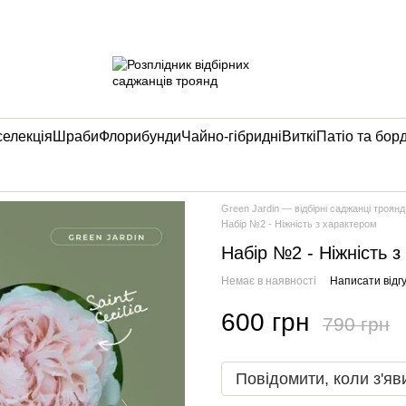
селекція
Шраби
Флорибунди
Чайно-гібридні
Виткі
Патіо та бор
Green Jardin — відбірні саджанці троянд
Набір №2 - Ніжність з характером
Набір №2 - Ніжність 
Немає в наявності
Написати відгу
600 грн
790 грн
Повідомити, коли з'яв