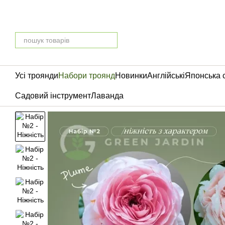
Перейти до основного контенту
Усі троянди
Набори троянд
Новинки
Англійські
Японська 
Садовий інструмент
Лаванда