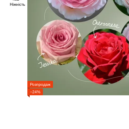
Розпродаж
−24%