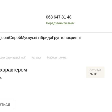
068 647 81 48
Передзвонити вам?
дюрні
Спрей
Мускусні гібриди
Грунтопокривні
 для саду вашої мрії
Каталог
Набори троянд
з характером
Артикул
N-011
к
иться