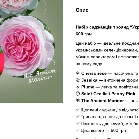
Опис
Набір саджанців троянд “Укр
600 грн
Цей набір — ідеальне поєднан
українськими селекціонерами,
м’яким характером і пелюстко
вашому саду.
🌹
Chersonese
— насичена та 
🌸
Jessika
— витончена форма
🌷
Plume
— легка та повітряна
💮
Saint Cecilia / Peony Pink
—
🌺
The Ancient Mariner
— англ
✅ Щеплені саджанці з відкри
✅ Тривале цвітіння до пізньої 
✅ Підходять для клумб, міксбо
✅ Ціна всього — 600 грн