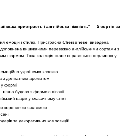
аїнська пристрасть і англійська ніжність” — 5 сортів за
ня емоцій і стилю. Пристрасна
Chersonese
, виведена
 доповнена вишуканими переважно англійськими сортами з
вим шармом. Така колекція стане справжньою перлиною у
емоційна українська класика
 з делікатним ароматом
 у формі
 ніжна будова з формою півонії
ійський шарм у класичному стилі
тою кореневою системою
осені
рдерів та декоративних композицій