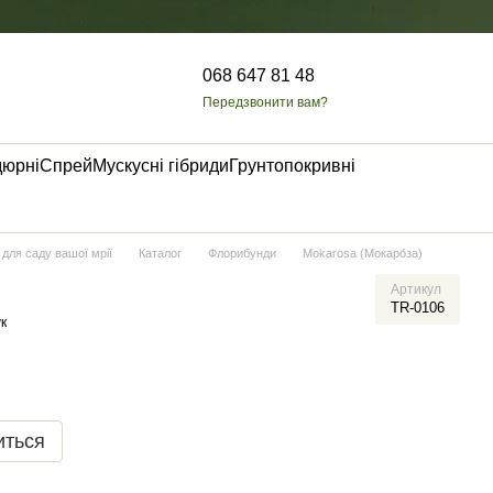
068 647 81 48
Передзвонити вам?
дюрні
Спрей
Мускусні гібриди
Грунтопокривні
 для саду вашої мрії
Каталог
Флорибунди
Mokarosa (Мокаро́за)
Артикул
TR-0106
к
иться