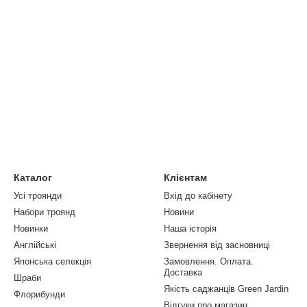
Каталог
Клієнтам
Усі троянди
Вхід до кабінету
Набори троянд
Новини
Новинки
Наша історія
Англійські
Звернення від засновниці
Японська селекція
Замовлення. Оплата.
Доставка
Шраби
Якість саджанців Green Jardin
Флорибунди
Відгуки про магазин