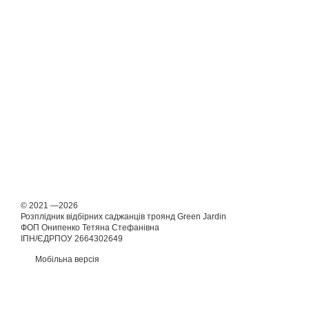
© 2021 —2026
Розплідник відбірних саджанців троянд Green Jardin
ФОП Онипенко Тетяна Стефанівна
ІПН/ЄДРПОУ 2664302649
Мобільна версія