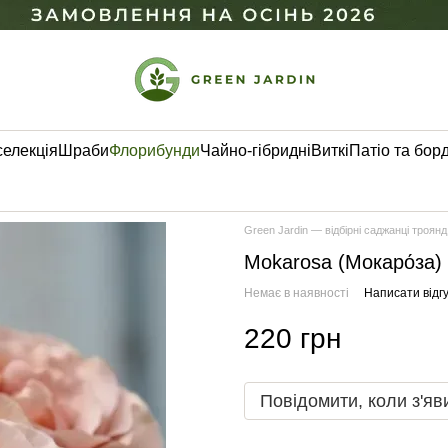
селекція
Шраби
Флорибунди
Чайно-гібридні
Виткі
Патіо та бор
Green Jardin — відбірні саджанці троянд
Mokarosa (Мокаро́за)
Немає в наявності
Написати відгу
220 грн
Повідомити, коли з'яв