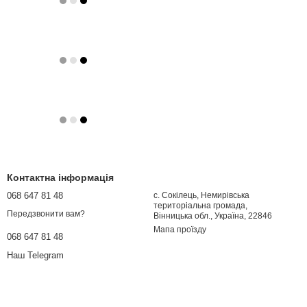
Контактна інформація
068 647 81 48
с. Сокілець, Немирівська
територіальна громада,
Передзвонити вам?
Вінницька обл., Україна, 22846
Мапа проїзду
068 647 81 48
Наш Telegram