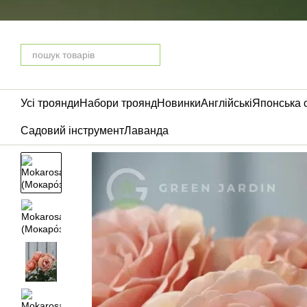
Перейти до основного контенту
Усі троянди
Набори троянд
Новинки
Англійські
Японська 
Садовий інструмент
Лаванда