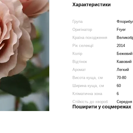
Характеристики
Група
Флорибу
Оригінатор
Fryer
Країна походження
Великобр
Рік селекції
2014
Колір
Бежевий
Відтінок
Кавовий
Аромат
Легкий
Висота куща, см
70-80
Ширина куща, см
60
Кліматична зона
6
Стійкість до хвороб
Середня
Поширити у соцмережах