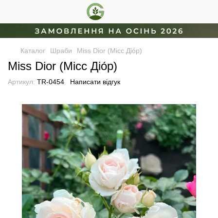
Каталог
Шраби
Miss Dior (Місс Діо́р)
Miss Dior (Місс Діо́р)
Артикул:
TR-0454
Написати відгук