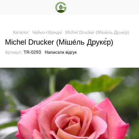
Каталог
Чайно-гібридні
Michel Drucker (Міше́ль Друкє́р)
Michel Drucker (Міше́ль Друкє́р)
Артикул:
TR-0293
Написати відгук