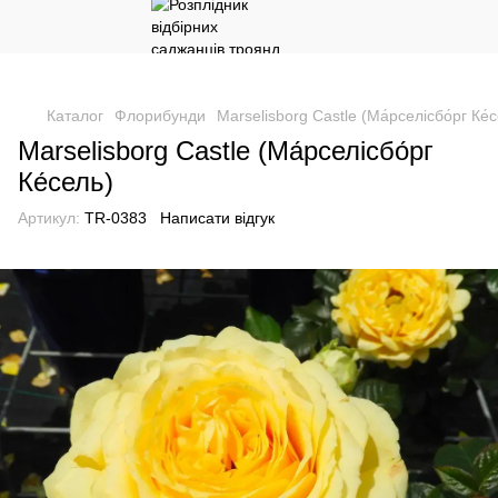
Каталог
Флорибунди
Marselisborg Castle (Ма́рселісбо́рг Ке́
Marselisborg Castle (Ма́рселісбо́рг
Ке́сель)
Артикул:
TR-0383
Написати відгук