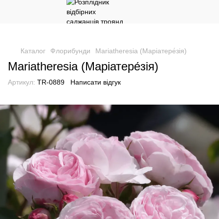
Каталог
Флорибунди
Mariatheresia (Маріатере́зія)
Mariatheresia (Маріатере́зія)
Артикул:
TR-0889
Написати відгук