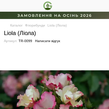
Каталог
Флорибунди
Liola (Ліола)
Liola (Ліола)
Артикул:
TR-0099
Написати відгук