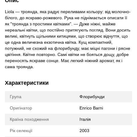
Опис
Liolа — троянда, яка радує переливами кольору: від молочно-
білого, до яскраво-рожевого. Рука не піднімається описати її
як "троянда з простими квітками". — Дуже ніжні, майже
нереальні квітки, що постійно притягують погляд. Вони досить
великі, квітнуть щільними китицями, що створює відчуття, що
це одна величезна екзотична квітка. Кущ компактний,
потужний, не схожий на флорибунду, має міцні пагони і рясне
цвітіння. Квітне повторно. Самі квітки не бояться дощу, добре
переносять яскраве сонце. Має легкий ніжний аромат, як і
сама троянда.
Характеристики
Група
Флорибунди
Оригінатор
Enrico Barni
Країна походження
Італія
Рік селекції
2003