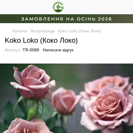
Каталог
Флорибунди
Koko Loko (Коко Локо)
Koko Loko (Коко Локо)
Артикул:
TR-0088
Написати відгук