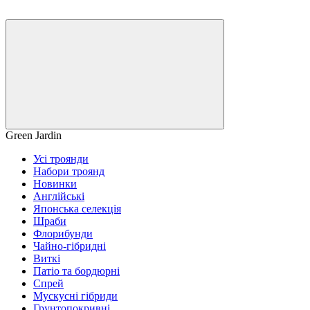
Green Jardin
Усі троянди
Набори троянд
Новинки
Англійські
Японська селекція
Шраби
Флорибунди
Чайно-гібридні
Виткі
Патіо та бордюрні
Спрей
Мускусні гібриди
Грунтопокривні