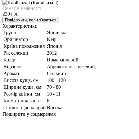
Немає в наявності
220 грн
Повідомити, коли з'явиться
Характеристики
Група
Японські
Оригінатор
Keiji
Країна походження
Японія
Рік селекції
2012
Колір
Помаранчевий
Відтінок
Абрикосово - рожевий,
Аромат
Сильний
Висота куща, см
100 - 120
Ширина куща, см
70 - 80
Розмір квітки, см
10 - 11
Кліматична зона
6
Стійкість до хвороб
Висока
Поширити у соцмережах