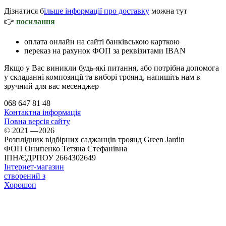
Дізнатися б
ільше інформації про доставку
можна тут
👉
посилання
оплата онлайн на сайті банківською карткою
переказ на рахунок ФОП за реквізитами IBAN
Якщо у Вас виникли будь-які питання, або потрібна допомога
у складанні композиції та виборі троянд, напишіть нам в
зручний для вас месенджер
068 647 81 48
Контактна інформація
Повна версія сайту
© 2021 —2026
Розплідник відбірних саджанців троянд Green Jardin
ФОП Онипенко Тетяна Стефанівна
ІПН/ЄДРПОУ 2664302649
Інтернет-магазин
створений з
Хорошоп