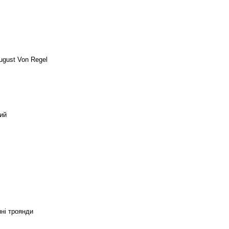
ugust Von Regel
ий
ні троянди