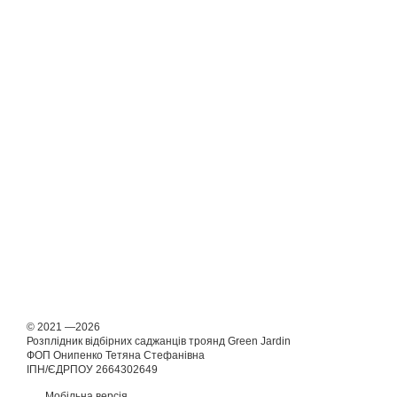
© 2021 —2026
Розплідник відбірних саджанців троянд Green Jardin
ФОП Онипенко Тетяна Стефанівна
ІПН/ЄДРПОУ 2664302649
Мобільна версія