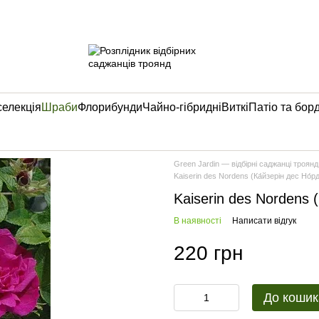
селекція
Шраби
Флорибунди
Чайно-гібридні
Виткі
Патіо та бор
Green Jardin — відбірні саджанці троянд
Kaiserin des Nordens (Ка́йзерін дес Но́р
Kaiserin des Nordens (
В наявності
Написати відгук
220 грн
До кошик