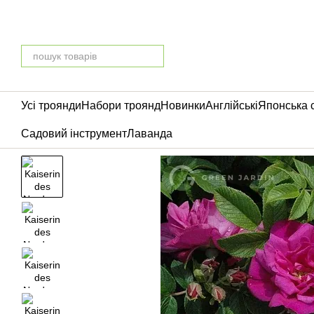
Перейти до основного контенту
Усі троянди
Набори троянд
Новинки
Англійські
Японська 
Садовий інструмент
Лаванда