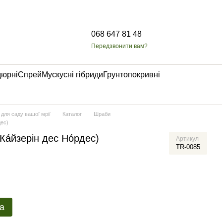
068 647 81 48
Передзвонити вам?
дюрні
Спрей
Мускусні гібриди
Грунтопокривні
 для саду вашої мрії
Каталог
Шраби
дес)
Ка́йзерін дес Но́рдес)
Артикул
TR-0085
а