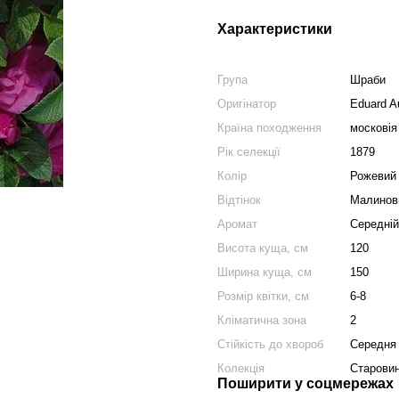
Характеристики
Група
Шраби
Оригінатор
Eduard A
Країна походження
московія
Рік селекції
1879
Колір
Рожевий
Відтінок
Малинов
Аромат
Середній
Висота куща, см
120
Ширина куща, см
150
Розмір квітки, см
6-8
Кліматична зона
2
Стійкість до хвороб
Середня
Колекція
Старовин
Поширити у соцмережах