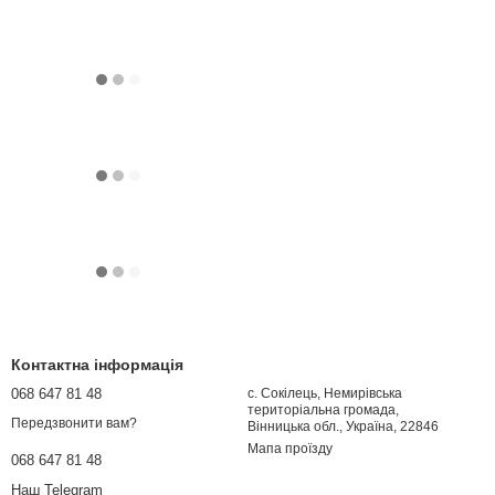
Контактна інформація
068 647 81 48
с. Сокілець, Немирівська
територіальна громада,
Передзвонити вам?
Вінницька обл., Україна, 22846
Мапа проїзду
068 647 81 48
Наш Telegram