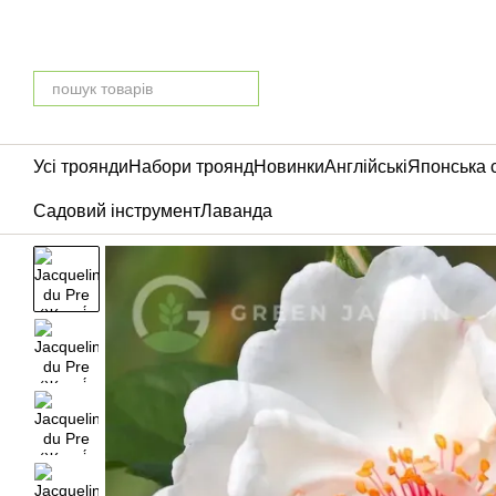
Перейти до основного контенту
Усі троянди
Набори троянд
Новинки
Англійські
Японська 
Садовий інструмент
Лаванда