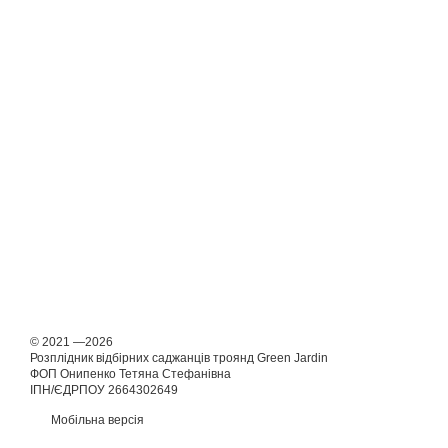
© 2021 —2026
Розплідник відбірних саджанців троянд Green Jardin
ФОП Онипенко Тетяна Стефанівна
ІПН/ЄДРПОУ 2664302649
Мобільна версія