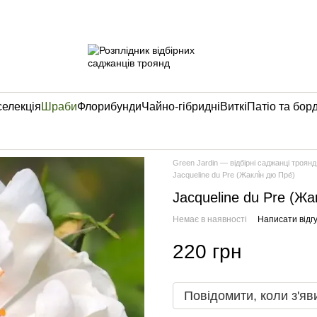
селекція
Шраби
Флорибунди
Чайно-гібридні
Виткі
Патіо та бор
Green Jardin — відбірні саджанці троянд
Jacqueline du Pre (Жаклі́н дю Пре́)
Jacqueline du Pre (Жак
Немає в наявності
Написати відгу
220 грн
Повідомити, коли з'яв