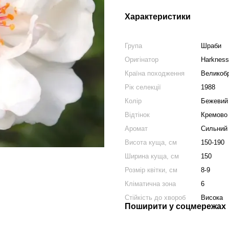
Характеристики
Група
Шраби
Оригінатор
Harkness
Країна походження
Великобр
Рік селекції
1988
Колір
Бежевий
Відтінок
Кремово 
Аромат
Сильний
Висота куща, см
150-190
Ширина куща, см
150
Розмір квітки, см
8-9
Кліматична зона
6
Стійкість до хвороб
Висока
Поширити у соцмережах