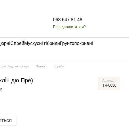
068 647 81 48
Передзвонити вам?
дюрні
Спрей
Мускусні гібриди
Грунтопокривні
 для саду вашої мрії
Каталог
Шраби
лі́н дю Пре́)
Артикул
TR-0650
к
иться