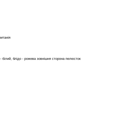
итанія
- білий, блідо - рожева зовнішня сторона пелюсток