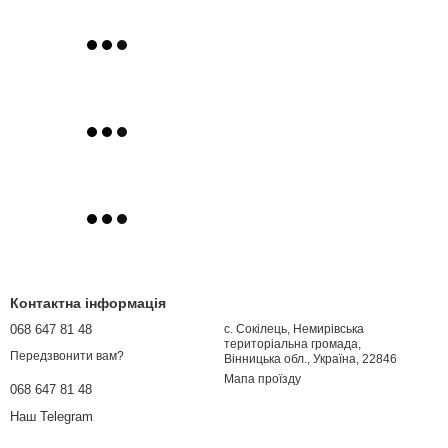
Контактна інформація
068 647 81 48
с. Сокілець, Немирівська
територіальна громада,
Передзвонити вам?
Вінницька обл., Україна, 22846
Мапа проїзду
068 647 81 48
Наш Telegram