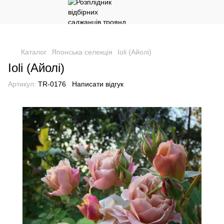
Каталог
Японська селекція
Ioli (Айолі)
Ioli (Айолі)
Артикул:
TR-0176
Написати відгук