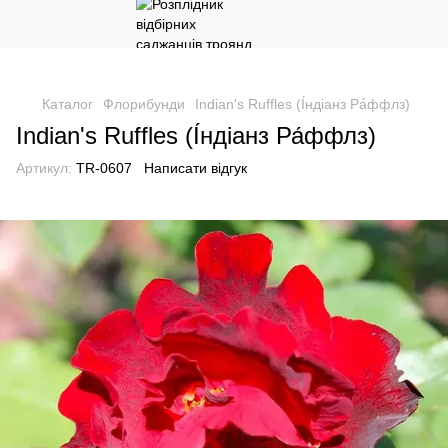
Каталог
Флорибунди
Indian's Ruffles (І́ндіанз Ра́ффлз)
Indian's Ruffles (І́ндіанз Ра́ффлз)
Артикул:
TR-0607
Написати відгук