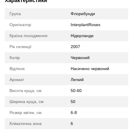
Характеристики
Група
Флорибунди
Оригінатор
InterplantRoses
Країна походження
Нідерланди
Рік селекції
2007
Колір
Червоний
Відтінок
Насичено червоний
Аромат
Легкий
Висота куща, см
50-60
Ширина куща, см
50
Розмір квітки, см
6-8
Кліматична зона
6