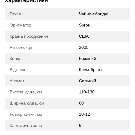
Характеристики
Група
Чайно-гібридні
Оригінатор
Sproul
Країна походження
США
Рік селекції
2005
Колір
Бежевий
Відтінок
Крем-брюле
Аромат
Сильний
Висота куща, см
110-130
Ширина куща, см
60
Розмір квітки, см
10-12
Кліматична зона
6