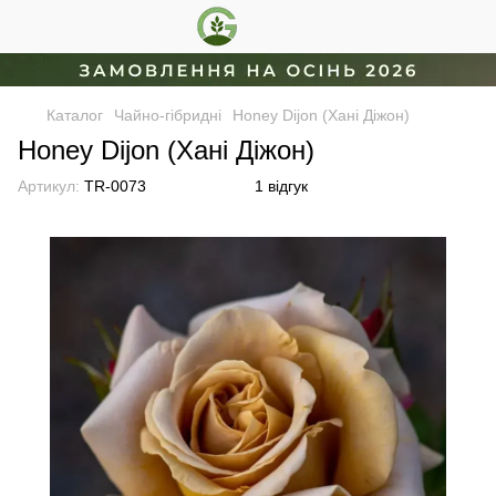
Каталог
Чайно-гібридні
Honey Dijon (Хані Діжон)
Honey Dijon (Хані Діжон)
Артикул:
TR-0073
1 відгук