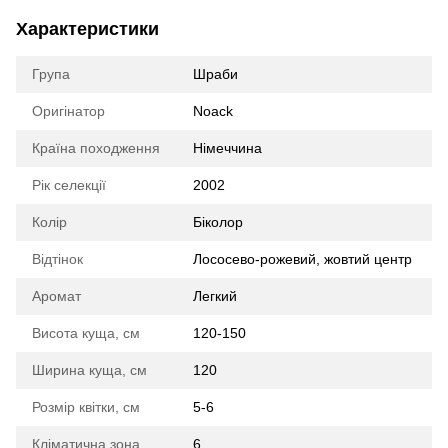
Характеристики
Група
Шраби
Оригінатор
Noack
Країна походження
Німеччина
Рік селекції
2002
Колір
Біколор
Відтінок
Лососево-рожевий, жовтий центр
Аромат
Легкий
Висота куща, см
120-150
Ширина куща, см
120
Розмір квітки, см
5-6
Кліматична зона
6