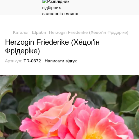
Каталог
Шраби
Herzogin Friederike (Хе́цоґін Фрідері́ке)
Herzogin Friederike (Хе́цоґін
Фрідері́ке)
Артикул:
TR-0372
Написати відгук