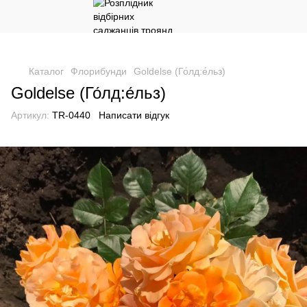
Каталог
Флорибунди
Goldelse (Го́лд:е́льз)
Goldelse (Го́лд:е́льз)
Артикул:
TR-0440
Написати відгук