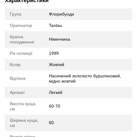
Характеристики
Група
Флорибунди
Оригінатор
Tantau
Країна
Німеччина
походження
Рік селекції
1999
Колір
Жовтий
Насичений золотисто бурштиновий,
Відтінок
мідно жовтий
Аромат
Легкий
Висота куща,
60-70
см
Ширина куща,
60
см
Розмір квітки,