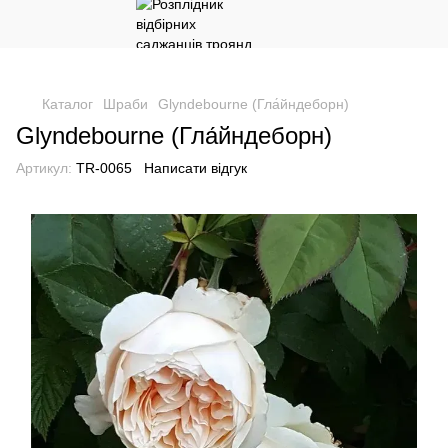
Каталог
Шраби
Glyndebourne (Гла́йндеборн)
Glyndebourne (Гла́йндеборн)
Артикул:
TR-0065
Написати відгук