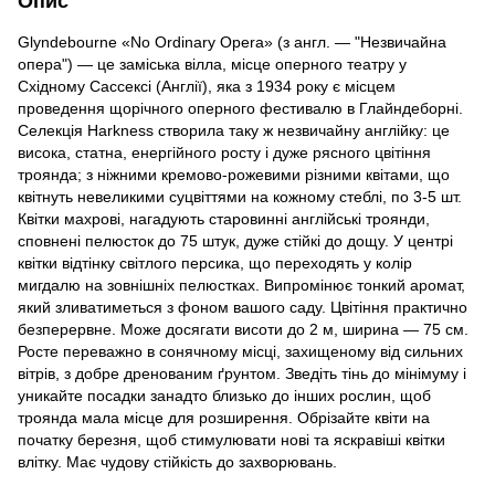
Опис
Glyndebourne «No Ordinary Opera» (з англ. — "Незвичайна
опера") — це заміська вілла, місце оперного театру у
Східному Сассексі (Англії), яка з 1934 року є місцем
проведення щорічного оперного фестивалю в Глайндеборні.
Селекція Harkness створила таку ж незвичайну англійку: це
висока, статна, енергійного росту і дуже рясного цвітіння
троянда; з ніжними кремово-рожевими різними квітами, що
квітнуть невеликими суцвіттями на кожному стеблі, по 3-5 шт.
Квітки махрові, нагадують старовинні англійські троянди,
сповнені пелюсток до 75 штук, дуже стійкі до дощу. У центрі
квітки відтінку світлого персика, що переходять у колір
мигдалю на зовнішніх пелюстках. Випромінює тонкий аромат,
який зливатиметься з фоном вашого саду. Цвітіння практично
безперервне. Може досягати висоти до 2 м, ширина — 75 см.
Росте переважно в сонячному місці, захищеному від сильних
вітрів, з добре дренованим ґрунтом. Зведіть тінь до мінімуму і
уникайте посадки занадто близько до інших рослин, щоб
троянда мала місце для розширення. Обрізайте квіти на
початку березня, щоб стимулювати нові та яскравіші квітки
влітку. Має чудову стійкість до захворювань.