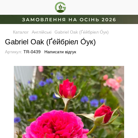
Каталог
Англійські
Gabriel Oak (Ґе́йбріел О́ук)
Gabriel Oak (Ґе́йбріел О́ук)
Артикул:
TR-0439
Написати відгук