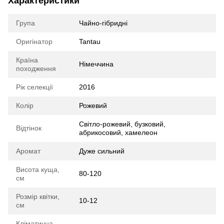
Характеристики
Група
Чайно-гібридні
Оригінатор
Tantau
Країна
Німеччина
походження
Рік селекції
2016
Колір
Рожевий
Світло-рожевий, бузковий,
Відтінок
абрикосовий, хамелеон
Аромат
Дуже сильний
Висота куща,
80-120
см
Розмір квітки,
10-12
см
Кліматична