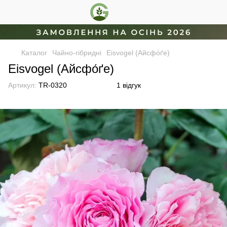
Каталог
Чайно-гібридні
Eisvogel (Айсфо́ґе)
Eisvogel (Айсфо́ґе)
Артикул:
TR-0320
1 відгук