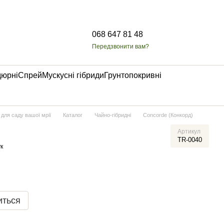
068 647 81 48
Передзвонити вам?
дюрні
Спрей
Мускусні гібриди
Грунтопокривні
 для саду вашої мрії
Каталог
Чайно-гібридні
Concorde (Конкорд)
Артикул
TR-0040
к
иться