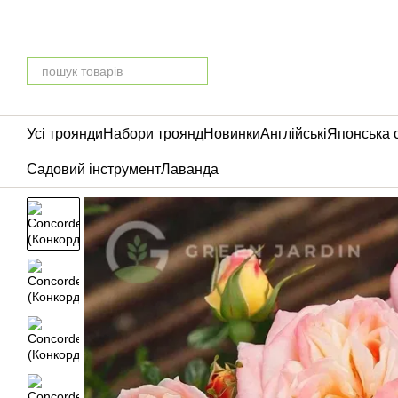
Перейти до основного контенту
Усі троянди
Набори троянд
Новинки
Англійські
Японська 
Садовий інструмент
Лаванда