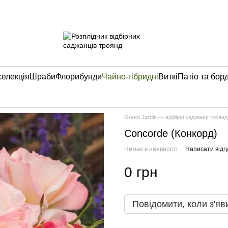
селекція
Шраби
Флорибунди
Чайно-гібридні
Виткі
Патіо та бор
Green Jardin — відбірні саджанці троянд
Concorde (Конкорд)
Немає в наявності
Написати відгу
0 грн
Повідомити, коли з'яв