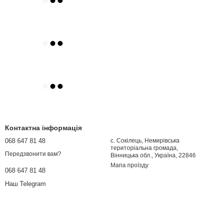
Контактна інформація
068 647 81 48
с. Сокілець, Немирівська
територіальна громада,
Передзвонити вам?
Вінницька обл., Україна, 22846
Мапа проїзду
068 647 81 48
Наш Telegram