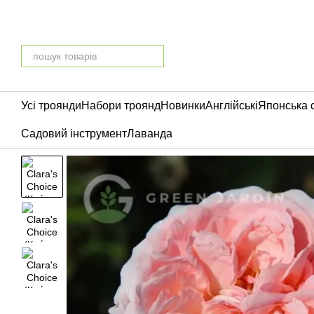
Перейти до основного контенту
Усі троянди
Набори троянд
Новинки
Англійські
Японська 
Садовий інструмент
Лаванда