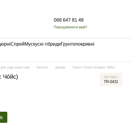
068 647 81 48
Передзвонити вам?
дюрні
Спрей
Мускусні гібриди
Грунтопокривні
 для саду вашої мрії
Каталог
Шраби
Clara's Choice (Кла́рас Чо́йс)
 Чо́йс)
Артикул
TR-0431
а