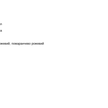
an
на
ожевий, помаранчево рожевий