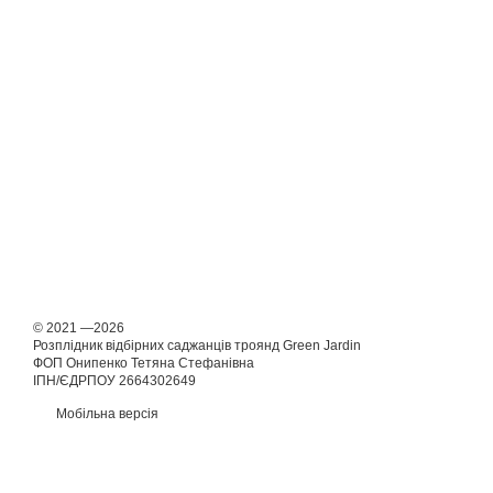
© 2021 —2026
Розплідник відбірних саджанців троянд Green Jardin
ФОП Онипенко Тетяна Стефанівна
ІПН/ЄДРПОУ 2664302649
Мобільна версія