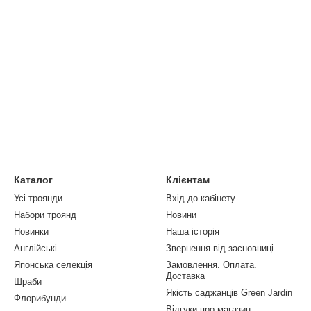
Каталог
Клієнтам
Усі троянди
Вхід до кабінету
Набори троянд
Новини
Новинки
Наша історія
Англійські
Звернення від засновниці
Японська селекція
Замовлення. Оплата.
Доставка
Шраби
Якість саджанців Green Jardin
Флорибунди
Відгуки про магазин