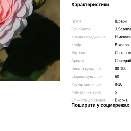
Характеристики
Група
Шраби
Оригінатор
J.Scarm
Країна походження
Німеччи
Колір
Біколор
Відтінок
Світло р
Аромат
Середній
Висота куща, см
80-100
Ширина куща, см
60
Розмір квітки, см
8-10
Кліматична зона
5
Стійкість до хвороб
Висока
Поширити у соцмережах