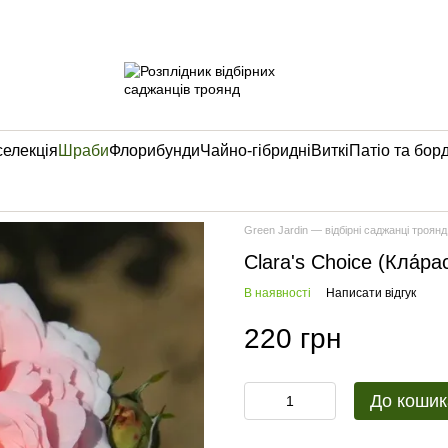
селекція
Шраби
Флорибунди
Чайно-гібридні
Виткі
Патіо та бор
Green Jardin — відбірні саджанці троянд
Clara's Choice (Кла́рас
В наявності
Написати відгук
220 грн
До кошик