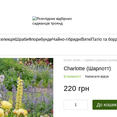
селекція
Шраби
Флорибунди
Чайно-гібридні
Виткі
Патіо та бор
Green Jardin — відбірні саджанці троянд
Charlotte (Шарлотт)
В наявності
Написати відгук
220 грн
До кошик