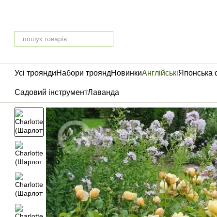
Перейти до основного контенту
Усі троянди
Набори троянд
Новинки
Англійські
Японська 
Садовий інструмент
Лаванда