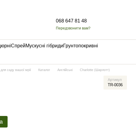
068 647 81 48
Передзвонити вам?
дюрні
Спрей
Мускусні гібриди
Грунтопокривні
 для саду вашої мрії
Каталог
Англійські
Charlotte (Шарлотт)
Артикул
TR-0036
а