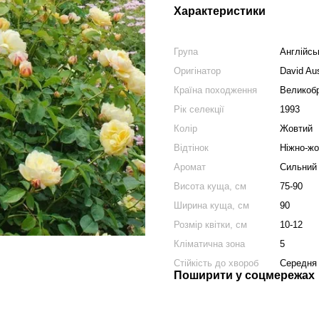
Характеристики
Група
Англійсь
Оригінатор
David Aus
Країна походження
Великобр
Рік селекції
1993
Колір
Жовтий
Відтінок
Ніжно-жо
Аромат
Сильний
Висота куща, см
75-90
Ширина куща, см
90
Розмір квітки, см
10-12
Кліматична зона
5
Стійкість до хвороб
Середня
Поширити у соцмережах