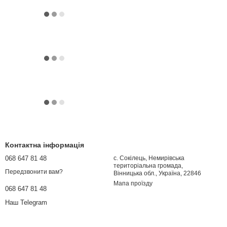
Контактна інформація
068 647 81 48
с. Сокілець, Немирівська
територіальна громада,
Передзвонити вам?
Вінницька обл., Україна, 22846
Мапа проїзду
068 647 81 48
Наш Telegram