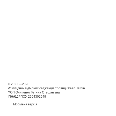
© 2021 —2026
Розплідник відбірних саджанців троянд Green Jardin
ФОП Онипенко Тетяна Стефанівна
ІПН/ЄДРПОУ 2664302649
Мобільна версія