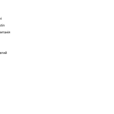
кі
tin
итанія
втий