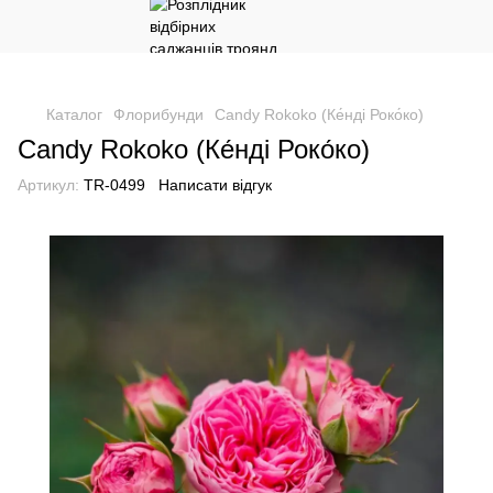
Каталог
Флорибунди
Candy Rokoko (Ке́нді Роко́ко)
Candy Rokoko (Ке́нді Роко́ко)
Артикул:
TR-0499
Написати відгук