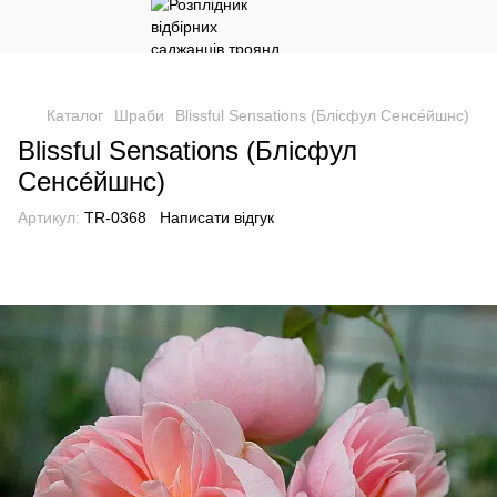
Каталог
Шраби
Blissful Sensations (Блісфул Сенсе́йшнс)
Blissful Sensations (Блісфул
Сенсе́йшнс)
Артикул:
TR-0368
Написати відгук