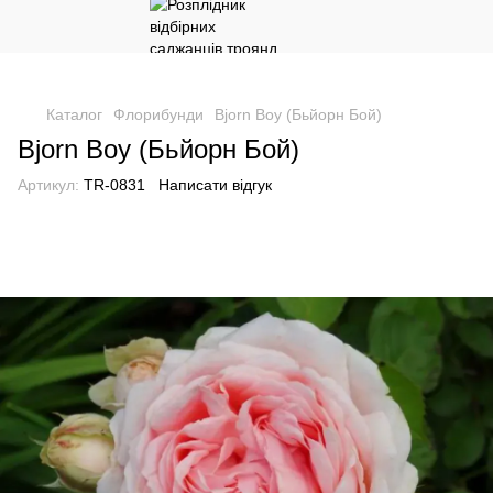
Каталог
Флорибунди
Bjorn Boy (Бьйорн Бой)
Bjorn Boy (Бьйорн Бой)
Артикул:
TR-0831
Написати відгук