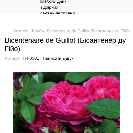
Каталог
Шраби
Bicentenaire de Guillot (Бісантене́р ду Гійо́)
Bicentenaire de Guillot (Бісантене́р ду
Гійо́)
Артикул:
TR-0301
Написати відгук