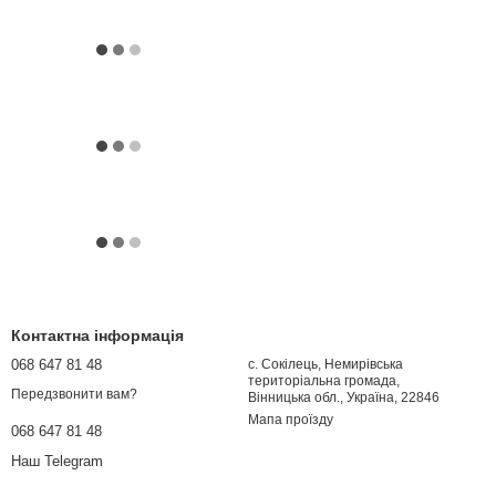
Контактна інформація
068 647 81 48
с. Сокілець, Немирівська
територіальна громада,
Передзвонити вам?
Вінницька обл., Україна, 22846
Мапа проїзду
068 647 81 48
Наш Telegram