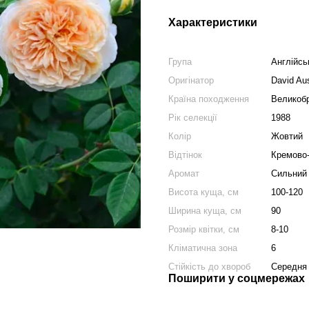
Характеристики
Група
Англійсь
Оригінатор
David Aus
Країна походження
Великобр
Рік селекції
1988
Колір
Жовтий
Відтінок
Кремово
Аромат
Сильний
Висота куща, см
100-120
Ширина куща, см
90
Розмір квітки, см
8-10
Кліматична зона
6
Стійкість до хвороб
Середня
Поширити у соцмережах