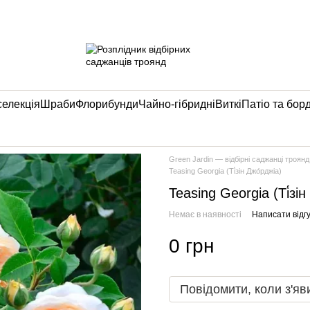
селекція
Шраби
Флорибунди
Чайно-гібридні
Виткі
Патіо та бор
Green Jardin — відбірні саджанці троянд
Teasing Georgia (Ті́зін Джо́рджіа)
Teasing Georgia (Ті́зін
Немає в наявності
Написати відгу
0 грн
Повідомити, коли з'яв