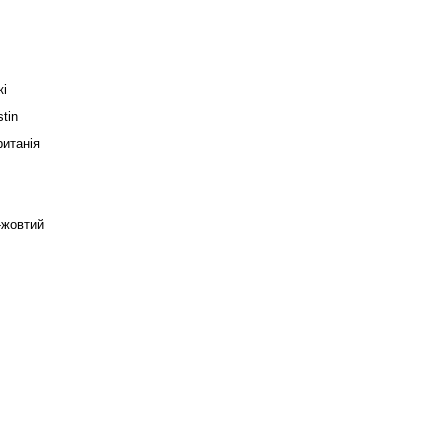
кі
tin
итанія
-жовтий