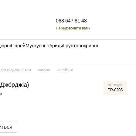
068 647 81 48
Передзвонити вам?
дюрні
Спрей
Мускусні гібриди
Грунтопокривні
 для саду вашої мрії
Каталог
Англійські
 Джо́рджіа)
Артикул
TR-0203
к
иться