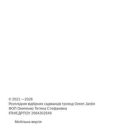
© 2021 —2026
Розплідник відбірних саджанців троянд Green Jardin
ФОП Онипенко Тетяна Стефанівна
ІПН/ЄДРПОУ 2664302649
Мобільна версія