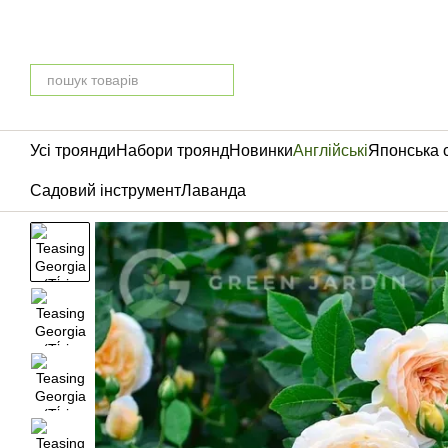
Перейти до основного контенту
Усі троянди
Набори троянд
Новинки
Англійські
Японська 
Садовий інструмент
Лаванда