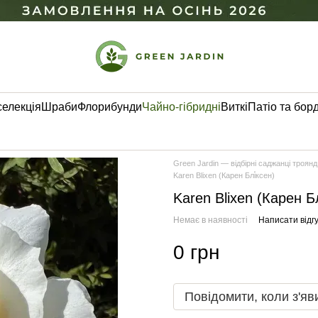
селекція
Шраби
Флорибунди
Чайно-гібридні
Виткі
Патіо та бор
Green Jardin — відбірні саджанці троянд
Karen Blixen (Карен Блі́ксен)
Karen Blixen (Карен Бл
Немає в наявності
Написати відгу
0 грн
Повідомити, коли з'яв