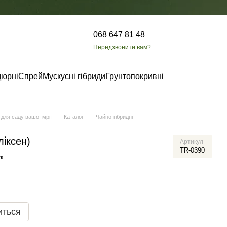
068 647 81 48
Передзвонити вам?
дюрні
Спрей
Мускусні гібриди
Грунтопокривні
 для саду вашої мрії
Каталог
Чайно-гібридні
і́ксен)
Артикул
TR-0390
к
иться