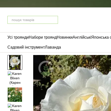
Перейти до основного контенту
Усі троянди
Набори троянд
Новинки
Англійські
Японська 
Садовий інструмент
Лаванда