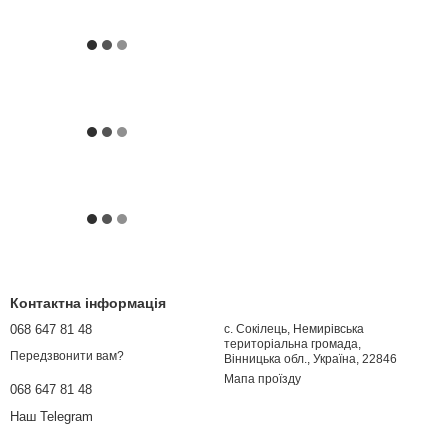
Контактна інформація
068 647 81 48
с. Сокілець, Немирівська
територіальна громада,
Передзвонити вам?
Вінницька обл., Україна, 22846
Мапа проїзду
068 647 81 48
Наш Telegram