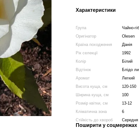
Характеристики
Група
Чайно-гі
Оригінатор
Olesen
Країна походження
Данія
Рік селекції
1992
Колір
Білий
Відтінок
Блідо ли
Аромат
Легкий
Висота куща, см
120-150
Ширина куща, см
100
Розмір квітки, см
13-12
Кліматична зона
6
Стійкість до хвороб
Середня
Поширити у соцмережах