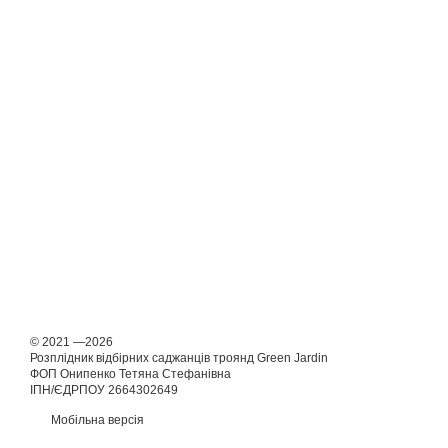
© 2021 —2026
Розплідник відбірних саджанців троянд Green Jardin
ФОП Онипенко Тетяна Стефанівна
ІПН/ЄДРПОУ 2664302649
Мобільна версія