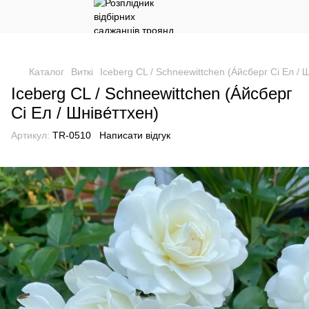
Каталог
Виткі
Iceberg CL / Schneewittchen (А́йсберг Сі Ел / Ш
Iceberg CL / Schneewittchen (А́йсберг
Сі Ел / Шніве́ттхен)
Артикул:
TR-0510
Написати відгук